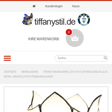
Kundenlogin
Kasse
0
IHRE WARENKORB:
STARTSEITE
WANDLAMPEN
TIFFANY WANDLAMPE 23X17X19 CM WEISS BRAUN GLAS M
ETALL WANDLEUCHTE STIMMUNGSLAMPE