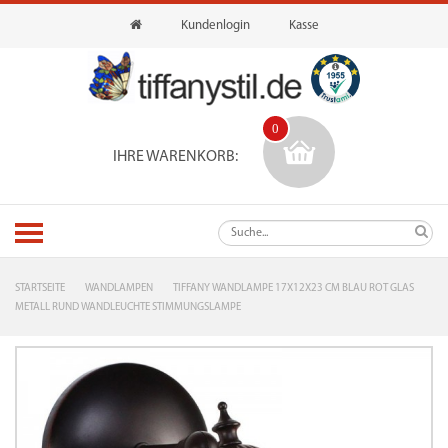
Kundenlogin
Kasse
0
IHRE WARENKORB:
STARTSEITE
WANDLAMPEN
TIFFANY WANDLAMPE 17X12X23 CM BLAU ROT GLAS
METALL RUND WANDLEUCHTE STIMMUNGSLAMPE