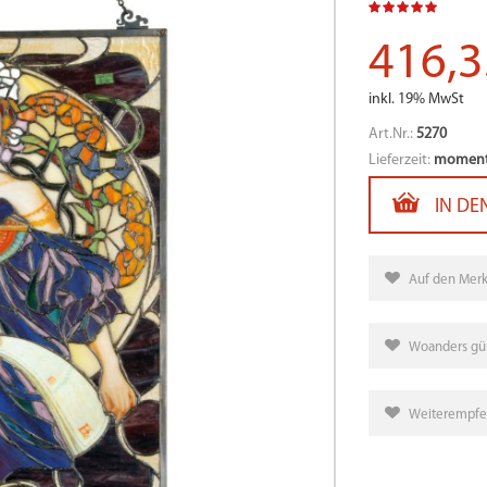
416,3
inkl. 19% MwSt
Art.Nr.:
5270
Lieferzeit:
momenta
IN DE
Auf den Merk
Woanders gün
Weiterempfe